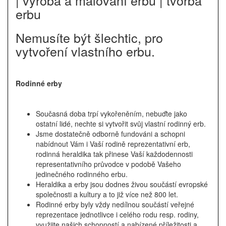
| výroba a malování erbu | tvorba
erbu
Nemusíte být šlechtic, pro
vytvoření vlastního erbu.
Rodinné erby
Současná doba trpí vykořeněním, nebuďte jako
ostatní lidé, nechte si vytvořit svůj vlastní rodinný erb.
Jsme dostatečně odborně fundováni a schopni
nabídnout Vám i Vaší rodině reprezentativní erb,
rodinná heraldika tak přinese Vaší každodennosti
representativního průvodce v podobě Vašeho
jedinečného rodinného erbu.
Heraldika a erby jsou dodnes živou součástí evropské
společnosti a kultury a to již více než 800 let.
Rodinné erby byly vždy nedílnou součástí veřejné
reprezentace jednotlivce i celého rodu resp. rodiny,
využijte našich schopností a nabízené příležitosti a