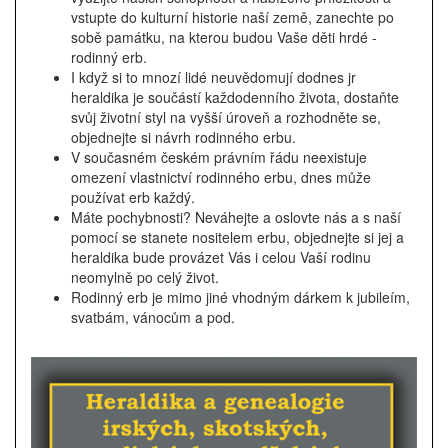
vstupte do kulturní historie naší země, zanechte po
sobě památku, na kterou budou Vaše děti hrdé -
rodinný erb.
I když si to mnozí lidé neuvědomují dodnes jr
heraldika je součástí každodenního života, dostaňte
svůj životní styl na vyšší úroveň a rozhodněte se,
objednejte si návrh rodinného erbu.
V současném českém právním řádu neexistuje
omezení vlastnictví rodinného erbu, dnes může
používat erb každý.
Máte pochybnosti? Neváhejte a oslovte nás a s naší
pomocí se stanete nositelem erbu, objednejte si jej a
heraldika bude provázet Vás i celou Vaší rodinu
neomylně po celý život.
Rodinný erb je mimo jiné vhodným dárkem k jubileím,
svatbám, vánocům a pod.